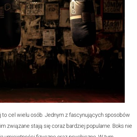
ej to cel wielu osób. Jednym z fascynujących sposobów
nim związane stają się coraz bardziej popularne. Boks nie
wija umiejętności fizyczne oraz psychiczne. W tym