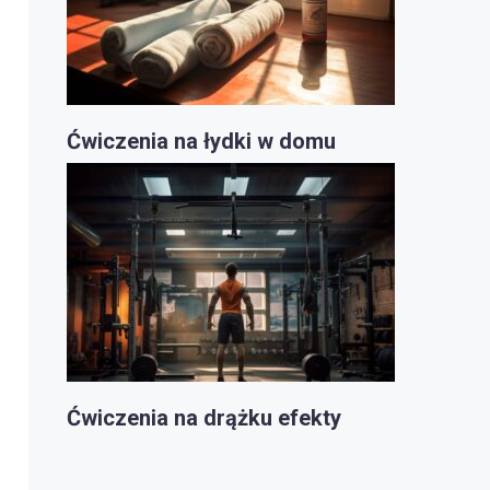
Ćwiczenia na łydki w domu
Ćwiczenia na drążku efekty