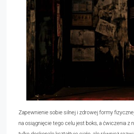
Zapewnienie sobie silnej i zdrowej formy fizyczn
na osiągnięcie tego celu jest boks, a ćwiczenia z 
tylko doskonale kształtuje ciało, ale również roz