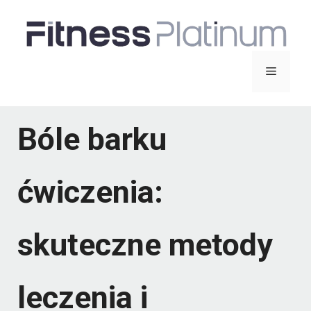
Przejdź
do
treści
Menu
Bóle barku
ćwiczenia:
skuteczne metody
leczenia i