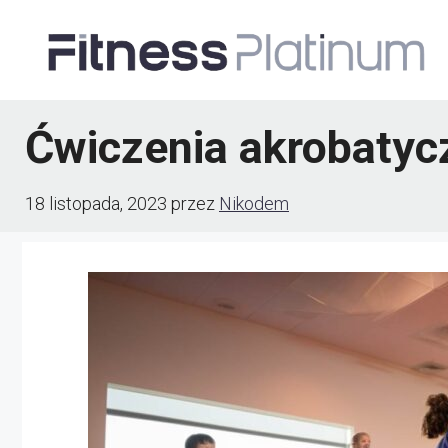
Przejdź
do
treści
Ćwiczenia akrobatycz
18 listopada, 2023
przez
Nikodem