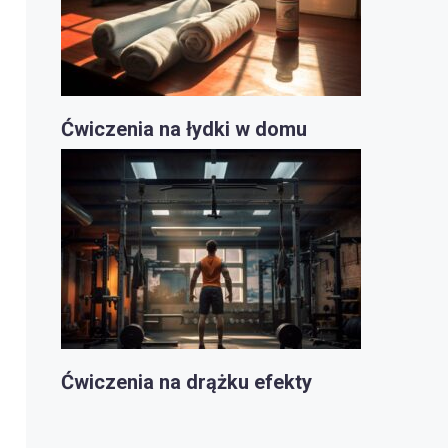
Ćwiczenia na łydki w domu
Ćwiczenia na drążku efekty