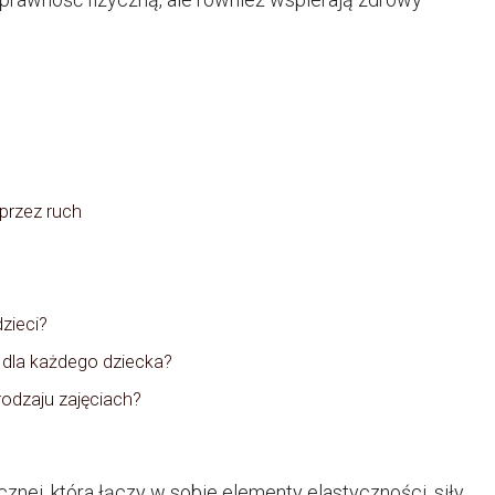
oprzez ruch
zieci?
 dla każdego dziecka?
rodzaju zajęciach?
nej, która łączy w sobie elementy elastyczności, siły,