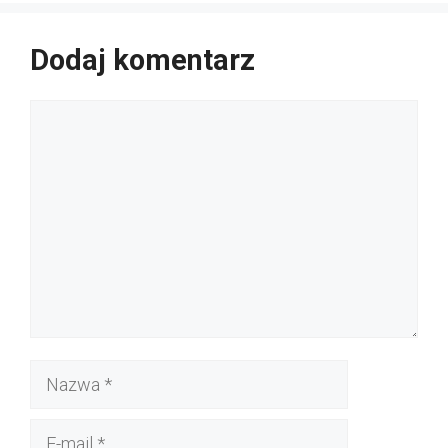
Dodaj komentarz
Komentarz
Nazwa
E-