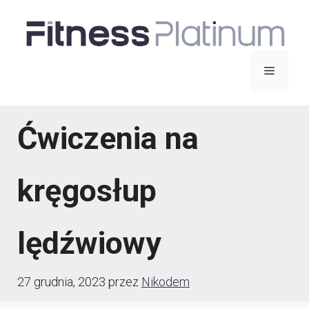
Przejdź
do
treści
Menu
Ćwiczenia na
kręgosłup
lędźwiowy
27 grudnia, 2023
przez
Nikodem