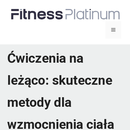
Przejdź
do
treści
Menu
Ćwiczenia na
leżąco: skuteczne
metody dla
wzmocnienia ciała